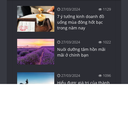
27/03/2024
1129
7 ý tưởng kinh doanh đồ
uống mùa đông hốt bạc
trong năm nay
27/03/2024
1022
Nuôi dưỡng tâm hồn mãi
mãi ở chính bạn
27/03/2024
1096
Hiểu được giá trị của thành
công sẽ chinh phục tất cả
27/03/2024
1060
Những Câu Nói Hay Về Tình
Yêu, 100+ Danh Ngôn Hay
Nhất