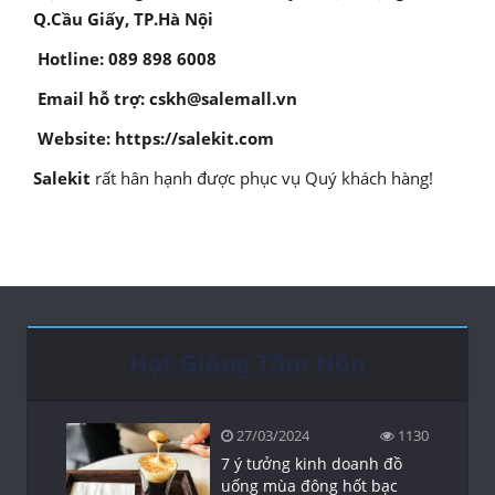
Q.Cầu Giấy, TP.Hà Nội
Hotline: 089 898 6008
Email hỗ trợ: cskh@salemall.vn
Website: https://salekit.com
Salekit
rất hân hạnh được phục vụ Quý khách hàng!
Hạt Giống Tâm Hồn
27/03/2024
1130
7 ý tưởng kinh doanh đồ
uống mùa đông hốt bạc